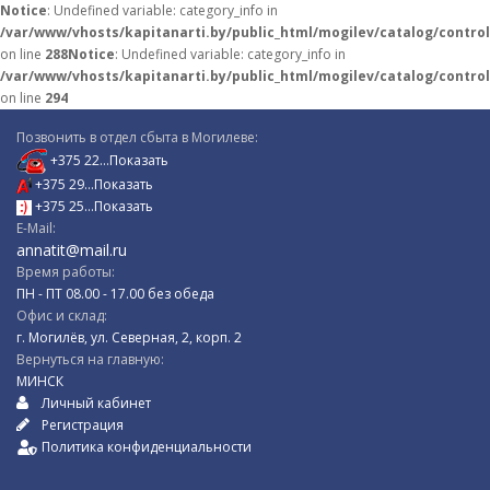
Notice
: Undefined variable: category_info in
/var/www/vhosts/kapitanarti.by/public_html/mogilev/catalog/contro
on line
288
Notice
: Undefined variable: category_info in
/var/www/vhosts/kapitanarti.by/public_html/mogilev/catalog/contro
on line
294
Позвонить в отдел сбыта в Могилеве:
+375 22...Показать
+375 29...Показать
+375 25...Показать
E-Mail:
annatit@mail.ru
Время работы:
ПН - ПТ 08.00 - 17.00 без обеда
Oфис и склад:
г. Могилёв, ул. Северная, 2, корп. 2
Вернуться на главную:
МИНСК
Личный кабинет
Регистрация
Политика конфиденциальности