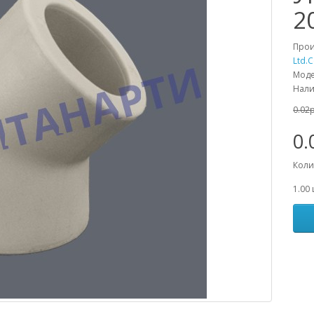
2
Прои
Ltd.C
Моде
Нали
0.02
0.
Коли
1.00