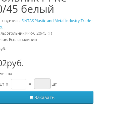
0/45 белый
зводитель:
SINTAS Plastic and Metal Industry Trade
o.
ль: Угольник PPR-C 20/45 (Т)
чие: Есть в наличии
руб.
02руб.
чество
 шт X
=
шт
Заказать