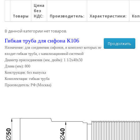
Цена
без
Товары
НДС:
Производитель:
Характеристики:
Кол
В данной категории нет товаров.
Гибкая труба для сифона К106
Продолжить
Назначение: для соединения сифонов, в комплект которых не
входит гибкая труба, с канализационной системой
Диаметр присоединения (мм, дюйм): 1 1/2х40х50
Длина (мм): 800
Конструкция: без выпуска
Комплектация: гибкая труба
Производитель: РФ (Москва)