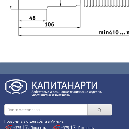
Позвонить в отдел сбыта в Минске:
17
17
+375
...Показать
+375
...Показать