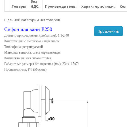
без
Товары
НДС:
Производитель:
Характеристики:
Кол
В данной категории нет товаров.
Сифон для ванн Е250
Продолжить
Диаметр присоединения (дюйм, мм): 1 1/2 40
Конструкция: с выпуском и переливом
Тип сифона: регулируемый
Материал выпуска: сталь нержавеющая
Комплектация: без гибкой трубы
Габаритные размеры без перелива (мм): 234х115х74
Производитель: РФ (Москва)