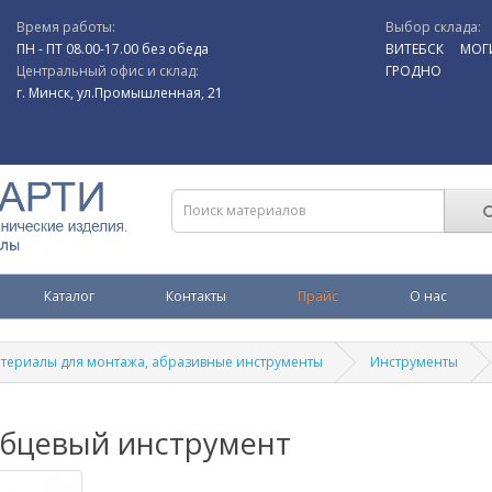
Время работы:
Выбор склада:
ПН - ПТ 08.00-17.00 без обеда
ВИТЕБСК
МОГ
Центральный офис и склад:
ГРОДНО
г. Минск, ул.Промышленная, 21
Каталог
Контакты
Прайс
О нас
териалы для монтажа, абразивные инструменты
Инструменты
убцевый инструмент