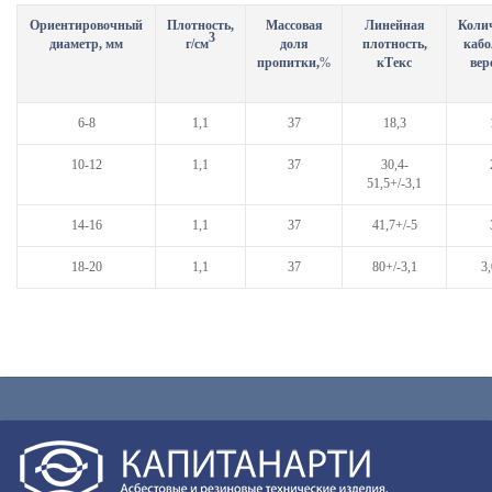
Ориентировочный
Плотность,
Массовая
Линейная
Коли
3
диаметр, мм
г/см
доля
плотность,
кабо
пропитки,
%
кТекс
вер
6-8
1,1
37
18,3
10-12
1,1
37
30,4-
51,5+/-3,1
14-16
1,1
37
41,7+/-5
18-20
1,1
37
80+/-3,1
3