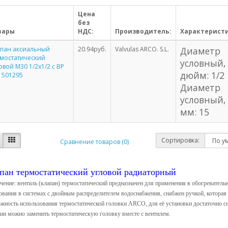
Цена
без
вары
НДС:
Производитель:
Характерист
апан аксиальный
20.94руб.
Valvulas ARCO. S.L.
Диаметр
мостатический
условный,
овой М30 1/2х1/2 с ВР
дюйм: 1/2
 501295
Диаметр
условный,
мм: 15
Сортировка:
Сравнение товаров (0)
пан термостатический угловой радиаторный
чение: вентиль (клапан) термостатический предназначен для применения в обогревател
ования в системах с двойным распределителем водоснабжения, снабжен ручкой, которая
жность использования термостатической головки ARCO, для её установки достаточно сня
ии можно заменить термостатическую головку вместе с вентилем.