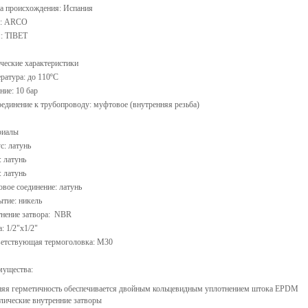
а происхождения: Испания
д: ARCO
: TIBET
ческие характеристики
ратура: до 110ºС
ние: 10 бар
единение к трубопроводу: муфтовое (внутренняя резьба)
риалы
с: латунь
 латунь
: латунь
овое соединение: латунь
тие: никель
нение затвора: NBR
а: 1/2"х1/2"
етствующая термоголовка: М30
мущества:
яя герметичность обеспечивается двойным кольцевидным уплотнением штока EPDM
лические внутренние затворы