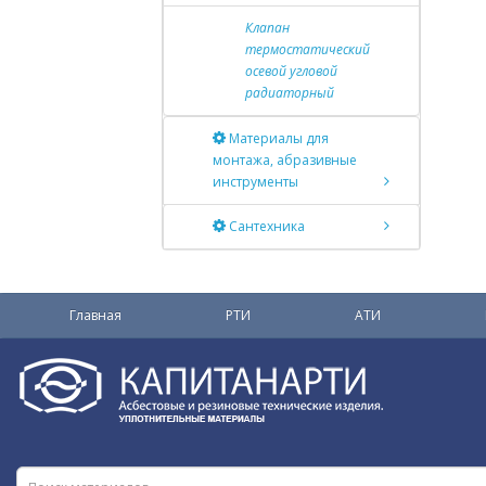
Клапан
термостатический
осевой угловой
радиаторный
Материалы для
монтажа, абразивные
инструменты
Сантехника
Главная
РТИ
АТИ