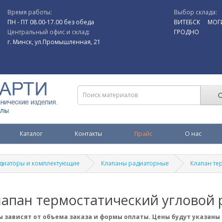
Время работы:
Выбор склада:
ПН - ПТ 08.00-17.00 без обеда
ВИТЕБСК
МОГ
Центральный офис и склад:
ГРОДНО
г. Минск, ул.Промышленная, 21
Каталог
Контакты
Прайс
О нас
диаторы и комплектующие
Клапаны радиаторные
Клапан те
лапан термостатический угловой
 зависят от объема заказа и формы оплаты. Цены будут указаны 