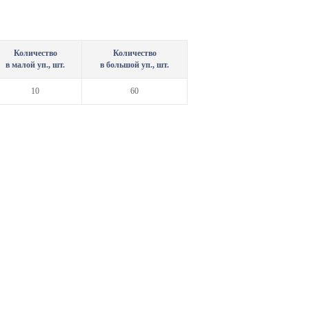
Количество
Количество
в малой уп., шт.
в большой уп., шт.
10
60