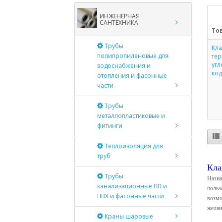
ИНЖЕНЕРНАЯ
САНТЕХНИКА
То
Трубы
Кл
полипропиленовые для
тер
угл
водоснабжения и
код
отопления и фасонные
части
Трубы
металлопластиковые и
фитинги
Теплоизоляция для
труб
Кла
Трубы
Назна
канализационные ПП и
польз
ПВХ и фасонные части
возмо
желан
Краны шаровые