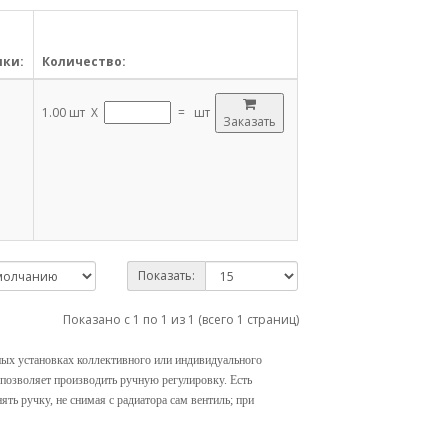
ики:
Количество:
1.00 шт X
=
шт
Заказать
Показать:
Показано с 1 по 1 из 1 (всего 1 страниц)
ьных установках коллективного или индивидуального
 позволяет производить ручную регулировку. Есть
ть ручку, не снимая с радиатора сам вентиль; при