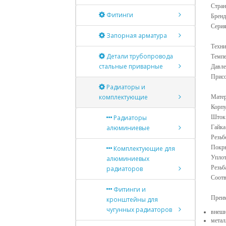
Стран
Фитинги
Брен
Серия
Запорная арматура
Техни
Детали трубопровода
Темпе
стальные приварные
Давле
Присо
Радиаторы и
комплектующие
Мате
Корпу
Радиаторы
Шток:
алюминиевые
Гайка
Резьб
Покры
Комплектующие для
Уплот
алюминиевых
Резьб
радиаторов
Соотв
Фитинги и
Преи
кронштейны для
чугунных радиаторов
внешн
метал