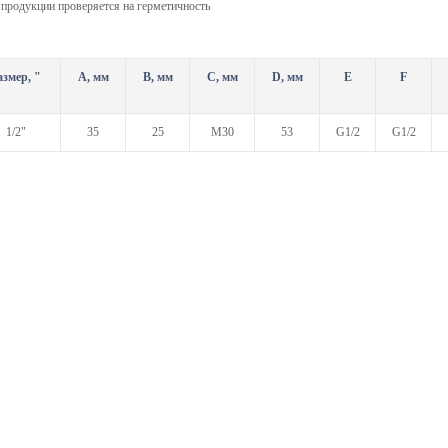
продукции проверяется на герметичность
азмер, "
А, мм
В, мм
С, мм
D, мм
Е
F
1/2"
35
25
М30
53
G1/2
G1/2