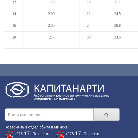
12
1.75
19
21.1
14
2.00
22
24.5
16
2.00
24
26.8
20
2.5
30
33.5
Позвонить в отдел сбыта в Минске:
17
17
+375
...Показать
+375
...Показать