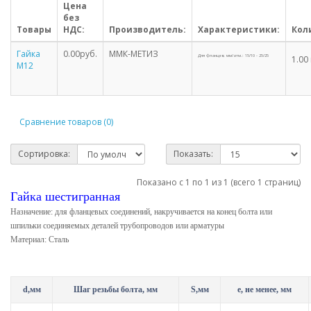
Цена
без
Товары
НДС:
Производитель:
Характеристики:
Кол
Гайка
0.00руб.
ММК-МЕТИЗ
Для фланцев, мм/атм.: 15/10 - 25/25
1.00
М12
Сравнение товаров (0)
Сортировка:
Показать:
Показано с 1 по 1 из 1 (всего 1 страниц)
Гайка шестигранная
Назначение: для фланцевых соединений, накручивается на конец болта или
шпильки соединяемых деталей трубопроводов или арматуры
Материал: Сталь
d,мм
Шаг резьбы болта, мм
S,мм
e, не менее, мм