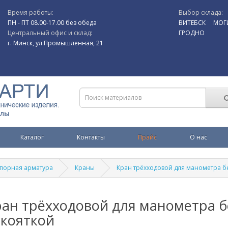
Время работы:
Выбор склада:
ПН - ПТ 08.00-17.00 без обеда
ВИТЕБСК
МОГ
Центральный офис и склад:
ГРОДНО
г. Минск, ул.Промышленная, 21
Каталог
Контакты
Прайс
О нас
порная арматура
Краны
Кран трёхходовой для манометра б
ан трёхходовой для манометра б
укояткой