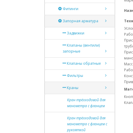
Марк
Фитинги
Наз
Запорная арматура
Тех
Усло
Задвижки
Рабо
Прис
Клапаны (вентили)
труб
запорные
Прис
мано
Клапаны обратные
Масс
Рабо
Фильтры
Конс
Прив
Краны
Мат
Кноп
Кран трёхходовой для
Клап
манометра с фланцем
Кран трёхходовой для
манометра с фланцем с
рукояткой