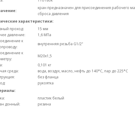
а:
11б18бк
кран предназначен для присоединения рабочего ма
начение:
сброса давления
нические характеристики:
вный проход:
15 мм
чее давление:
1,6 МПа
оединение к
внутренняя резьба G1/2"
опроводу:
оединение к
М20х1,5
метру:
а:
0,101 кг
чая среда:
вода, воздух, масло, нефть до 140*С, пар до 225*С
трукция:
без фланца
од:
рукоятка
ериалы:
ка:
пластик белый
ан донный:
резина