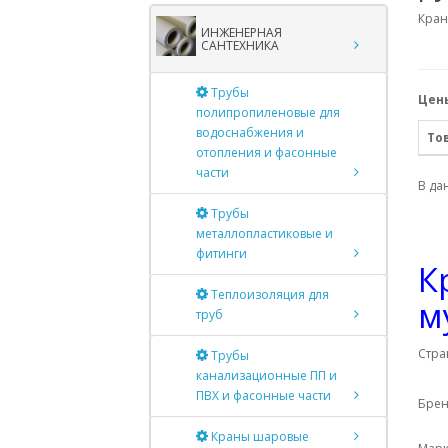
Кран
ИНЖЕНЕРНАЯ
САНТЕХНИКА
Трубы
Цены
полипропиленовые для
водоснабжения и
То
отопления и фасонные
части
В да
Трубы
металлопластиковые и
фитинги
К
Теплоизоляция для
м
труб
Стра
Трубы
канализационные ПП и
ПВХ и фасонные части
Брен
Краны шаровые