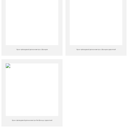
Кран трёхходовой для манометра с фланцем
Кран трёхходовой для манометра с фланцем с рукояткой
Кран трёхходовой для манометра бел фланца с рукояткой