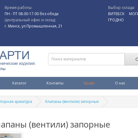
Время работы:
Выбор склада:
ПН - ПТ 08.00-17.00 без обеда
ВИТЕБСК
МОГ
Центральный офис и склад:
ГРОДНО
г. Минск, ул.Промышленная, 21
Каталог
Контакты
Прайс
О нас
порная арматура
Клапаны (вентили) запорные
лапаны (вентили) запорные