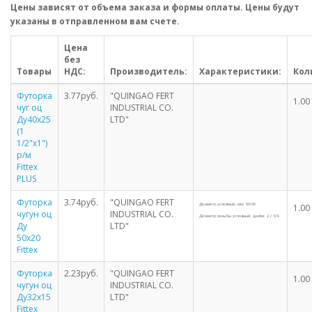
Цены зависят от объема заказа и формы оплаты. Цены будут
указаны в отправленном вам счете.
Цена
без
Товары
НДС:
Производитель:
Характеристики:
Кол
Футорка
3.77руб.
"QUINGAO FERT
1.0
чуг оц
INDUSTRIAL CO.
Ду40х25
LTD"
(1
1/2"х1")
р/м
Fittex
PLUS
Футорка
3.74руб.
"QUINGAO FERT
Диаметр условный, мм: 50/20
1.0
чугун оц
INDUSTRIAL CO.
Диаметр резьбы условный, дюйм: 2 / 3/4
Ду
LTD"
50х20
Fittex
Футорка
2.23руб.
"QUINGAO FERT
1.0
чугун оц
INDUSTRIAL CO.
Ду32х15
LTD"
Fittex