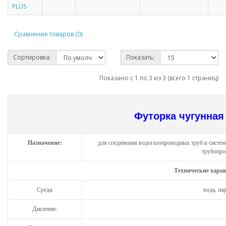
PLUS
Сравнение товаров (0)
Сортировка:
Показать:
Показано с 1 по 3 из 3 (всего 1 страниц)
Футорка чугунная
Назначение:
для соединения водогазопроводных труб в систем
трубопро
Технические хара
Среда:
вода, па
Давление: