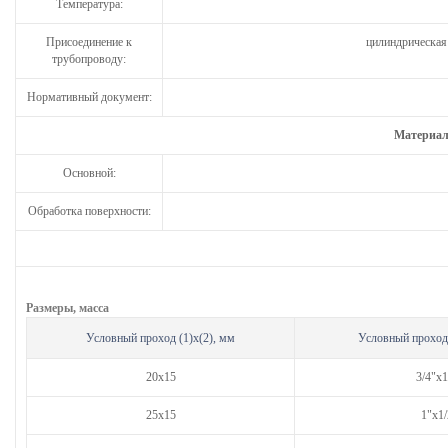
Температура:
Присоединение к
цилиндрическая
трубопроводу:
Нормативный документ:
Материал
Основной:
Обработка поверхности:
Размеры, масса
Условный проход (1)х(2), мм
Условный прохо
20х15
3/4"х1
25х15
1"х1/