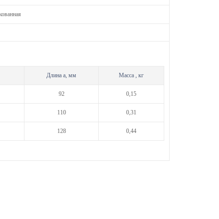
кованная
Длина а, мм
Масса , кг
92
0,15
110
0,31
128
0,44