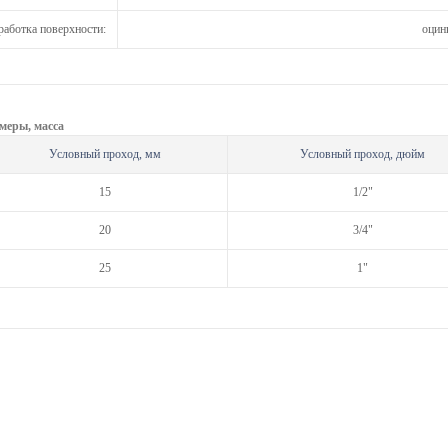
аботка поверхности:
оцин
меры, масса
Условный проход, мм
Условный проход, дюйм
15
1/2"
20
3/4"
25
1"