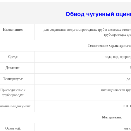
Обвод чугунный оцин
Назначение:
для соединения водогазопроводных труб в системах отопл
трубопроводах дл
Технические характеристи
Среда:
вода, пар, приро
Давление:
1
Температура:
до
Присоединение к
цилиндрическая тру
трубопроводу:
мативный документ:
ГОСТ
Материалы:
Основной:
ковк