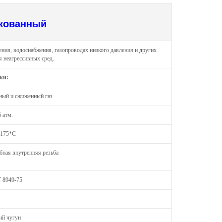
кованный
ения, водоснабжения, газопроводах низкого давления и других
я неагрессивных сред.
ки:
дный и сжиженный газ
6 атм.
 175*С
бная внутренняя резьба
 8949-75
ий чугун