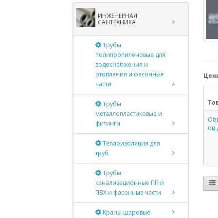
ИНЖЕНЕРНАЯ
САНТЕХНИКА
Трубы
полипропиленовые для
водоснабжения и
отопления и фасонные
Цены
части
То
Трубы
металлопластиковые и
Обв
фитинги
оц 
Теплоизоляция для
труб
Трубы
канализационные ПП и
ПВХ и фасонные части
Краны шаровые