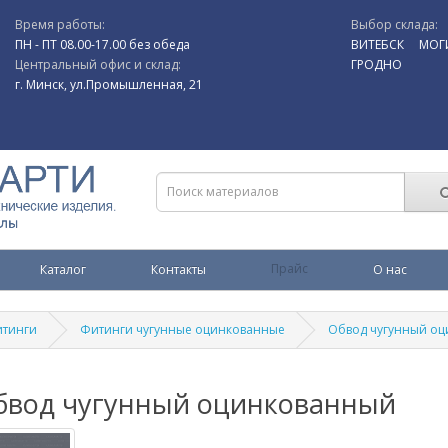
Время работы:
Выбор склада:
ПН - ПТ 08.00-17.00 без обеда
ВИТЕБСК
МОГ
Центральный офис и склад:
ГРОДНО
г. Минск, ул.Промышленная, 21
Каталог
Контакты
Прайс
О нас
тинги
Фитинги чугунные оцинкованные
Обвод чугунный о
бвод чугунный оцинкованный