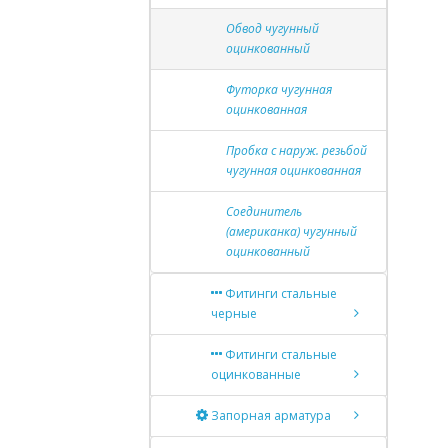
Обвод чугунный
оцинкованный
Футорка чугунная
оцинкованная
Пробка с наруж. резьбой
чугунная оцинкованная
Соединитель
(американка) чугунный
оцинкованный
Фитинги стальные
черные
Фитинги стальные
оцинкованные
Запорная арматура