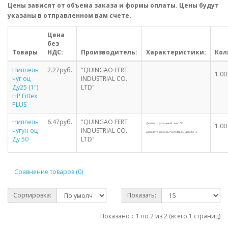
Цены зависят от объема заказа и формы оплаты. Цены будут
указаны в отправленном вам счете.
Цена
без
Товары
НДС:
Производитель:
Характеристики:
Кол
Ниппель
2.27руб.
"QUINGAO FERT
1.0
чуг оц
INDUSTRIAL CO.
Ду25 (1")
LTD"
НР Fittex
PLUS
Ниппель
6.47руб.
"QUINGAO FERT
Диаметр условный, мм: 50
1.0
чугун оц
INDUSTRIAL CO.
Диаметр резьбы условный, дюйм: 2
Ду 50
LTD"
Сравнение товаров (0)
Сортировка:
Показать:
Показано с 1 по 2 из 2 (всего 1 страниц)