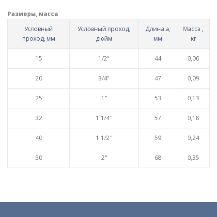
Размеры, масса
Условный
Условный проход,
Длина а,
Масса ,
проход, мм
дюйм
мм
кг
15
1/2"
44
0,06
20
3/4"
47
0,09
25
1"
53
0,13
32
1 1/4"
57
0,18
40
1 1/2"
59
0,24
50
2"
68
0,35