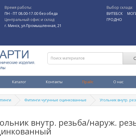
Время работы:
Выбор склада:
ПН - ПТ 08.00-17.00 без обеда
ВИТЕБСК
МОГ
Центральный офис и склад:
ГРОДНО
г. Минск, ул.Промышленная, 21
Каталог
Контакты
Прайс
О нас
тинги
Фитинги чугунные оцинкованные
Угольник внутр. р
ольник внутр. резьба/наруж. рез
цинкованный