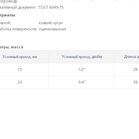
опроводу:
ативный документ:
ГОСТ 8949-75
ериалы:
вной:
ковкий чугун
ботка поверхности:
оцинкованная
меры, масса
, дюйм
Длина а
Условный проход, мм
Условный проход
15
1/2"
28
20
3/4"
38