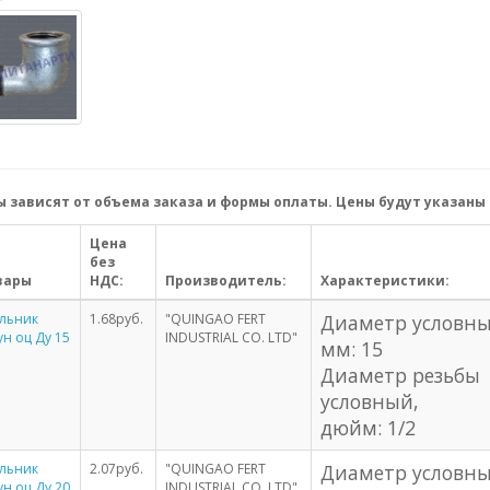
 зависят от объема заказа и формы оплаты. Цены будут указаны 
Цена
без
вары
НДС:
Производитель:
Характеристики:
ольник
1.68руб.
"QUINGAO FERT
Диаметр условны
ун оц Ду 15
INDUSTRIAL CO. LTD"
мм: 15
Н
Диаметр резьбы
условный,
дюйм: 1/2
ольник
2.07руб.
"QUINGAO FERT
Диаметр условны
ун оц Ду 20
INDUSTRIAL CO. LTD"