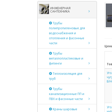
ИНЖЕНЕРНАЯ
САНТЕХНИКА
Трубы
полипропиленовые для
водоснабжения и
отопления и фасонные
части
Цены
Трубы
металлопластиковые и
фитинги
То
Уг
Теплоизоляция для
чуг
труб
В/
Трубы
канализационные ПП и
ПВХ и фасонные части
Уг
Краны шаровые
чуг