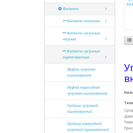
В/
Фитинги
Фитинги латунные
Фитинги чугунные
черные
Фитинги чугунные
оцинкованные
У
Муфта чугунная
в
оцинкованная
Муфта переходная
Наз
чугунная оцинкованная
Тех
Тройник чугунный
Сред
оцинкованный
Давл
Темп
Тройник переходной
Прис
чугунный оцинкованный