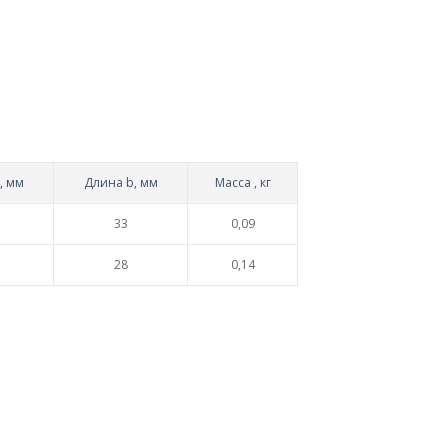
, мм
Длина b, мм
Масса , кг
33
0,09
28
0,14