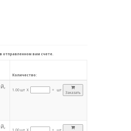
в отправленном вам счете.
Количество:
й,
1.00 шт X
=
шт
Заказать
й,
1.00 шт X
=
шт