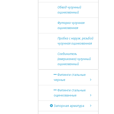
Обвод чугунный
оцинкованный
Футорка чугунная
оцинкованная
Пробка с наруж. резьбой
чугунная оцинкованная
Соединитель
(американка) чугунный
оцинкованный
Фитинги стальные
черные
Фитинги стальные
оцинкованные
Запорная арматура