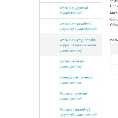
труб
Норм
Угольник чугунный
Мат
оцинкованный
Осно
Угольник переходной
Обра
чугунный оцинкованный
Раз
Угольник внутр. резьба/
наруж. резьба чугунный
оцинкованный
Крест чугунный
оцинкованный
Контргайка чугунная
оцинкованная
Ниппель чугунный
оцинкованный
Ниппель переходной
чугунный оцинкованный