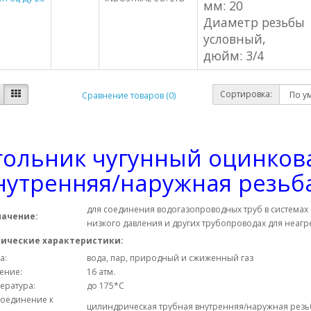
мм: 20
Н
Диаметр резьбы
условный,
дюйм: 3/4
Сортировка:
Сравнение товаров (0)
гольник чугунный оцинко
нутренняя/наружная резьб
для соединения водогазопроводных труб в системах
начение:
низкого давления и других трубопроводах для неагр
нические характеристики:
а:
вода, пар, природный и сжиженный газ
ение:
16 атм.
ература:
до 175*С
оединение к
цилиндрическая трубная внутренняя/наружная резь