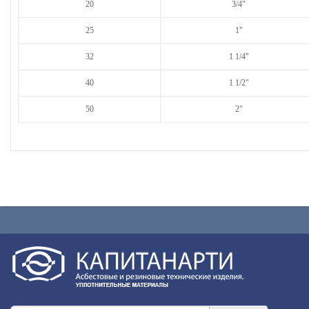
20
3/4"
25
1"
32
1 1/4"
40
1 1/2"
50
2"