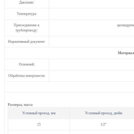
Давление:
Температура:
Присоединение к
цилиндриче
трубопроводу:
Нормативный документ:
Материал
Основной:
Обработка поверхности:
Размеры, масса
Условный проход, мм
Условный проход, дюйм
15
1/2"