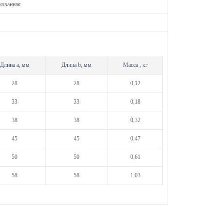
кованная
Длина а, мм
Длина b, мм
Масса , кг
28
28
0,12
33
33
0,18
38
38
0,32
45
45
0,47
50
50
0,61
58
58
1,03