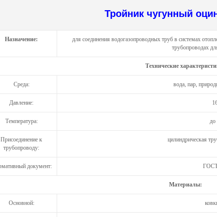
Тройник чугунный оци
Назначение:
для соединения водогазопроводных труб в системах отопл
трубопроводах дл
Технические характеристи
Среда:
вода, пар, приро
Давление:
1
Температура:
до
Присоединение к
цилиндрическая тру
трубопроводу:
мативный документ:
ГОСТ
Материалы:
Основной:
ковк