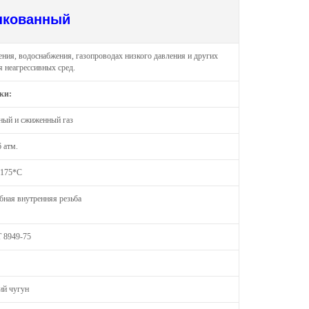
нкованный
ения, водоснабжения, газопроводах низкого давления и других
я неагрессивных сред.
ки:
дный и сжиженный газ
6 атм.
 175*С
бная внутренняя резьба
 8949-75
ий чугун