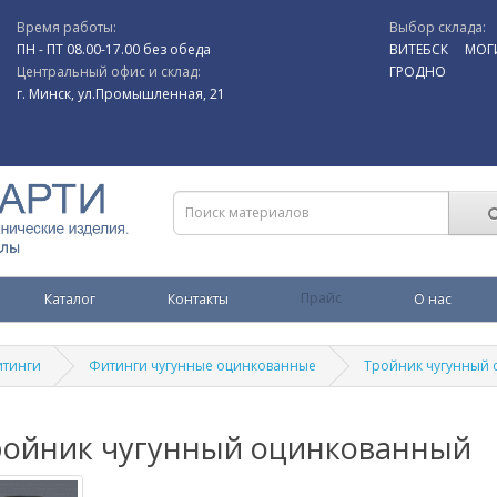
Время работы:
Выбор склада:
ПН - ПТ 08.00-17.00 без обеда
ВИТЕБСК
МОГ
Центральный офис и склад:
ГРОДНО
г. Минск, ул.Промышленная, 21
Каталог
Контакты
Прайс
О нас
тинги
Фитинги чугунные оцинкованные
Тройник чугунный
ройник чугунный оцинкованный