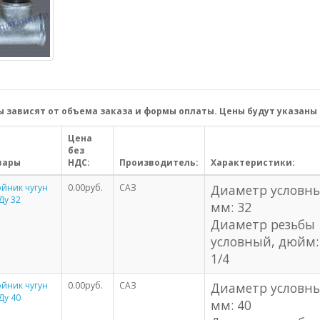
 зависят от объема заказа и формы оплаты. Цены будут указаны 
Цена
без
вары
НДС:
Производитель:
Характеристики:
йник чугун
0.00руб.
САЗ
Диаметр условн
Ду 32
мм: 32
Диаметр резьбы
условный, дюйм:
1/4
йник чугун
0.00руб.
САЗ
Диаметр условн
Ду 40
мм: 40