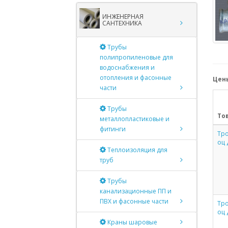
ИНЖЕНЕРНАЯ
САНТЕХНИКА
Трубы
полипропиленовые для
водоснабжения и
отопления и фасонные
Цены
части
Трубы
То
металлопластиковые и
фитинги
Тро
оц 
Теплоизоляция для
труб
Трубы
канализационные ПП и
ПВХ и фасонные части
Тро
оц 
Краны шаровые