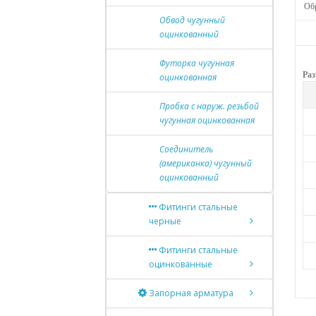
Обр
Обвод чугунный
оцинкованный
Футорка чугунная
Раз
оцинкованная
Пробка с наруж. резьбой
чугунная оцинкованная
Соединитель
(американка) чугунный
оцинкованный
Фитинги стальные
черные
Фитинги стальные
оцинкованные
Запорная арматура