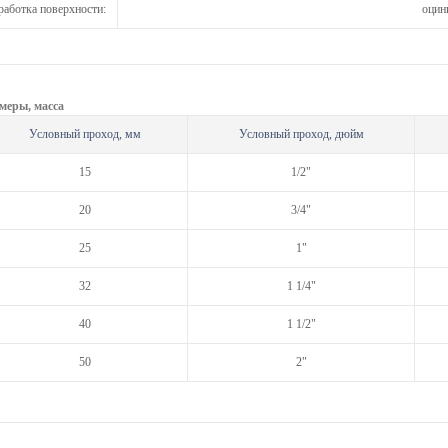
аботка поверхности:
оцин
меры, масса
Условный проход, мм
Условный проход, дюйм
15
1/2"
20
3/4"
25
1"
32
1 1/4"
40
1 1/2"
50
2"