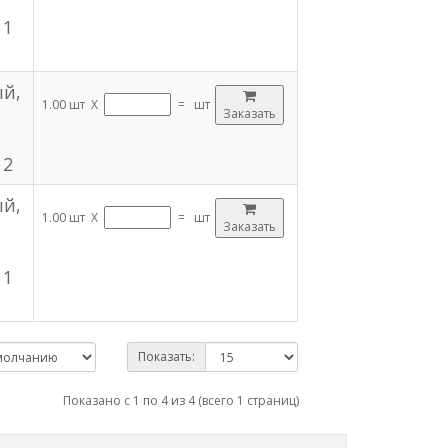
 1
ый,
1.00 шт X
=
шт
Заказать
 2
ый,
1.00 шт X
=
шт
Заказать
 1
Показать:
Показано с 1 по 4 из 4 (всего 1 страниц)