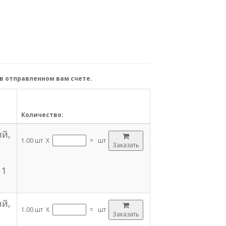
в отправленном вам счете.
Количество:
ый,
1.00 шт X
=
шт
Заказать
 1
ый,
1.00 шт X
=
шт
Заказать