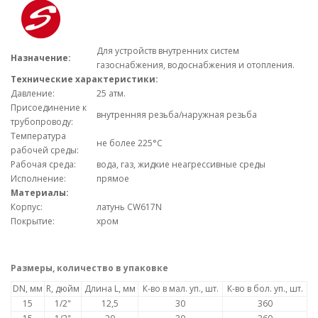
Для устройств внутренних систем
Назначение:
газоснабжения, водоснабжения и отопления.
Технические характеристики:
Давление:
25 атм.
Присоединение к
внутренняя резьба/наружная резьба
трубопроводу:
Температура
не более 225°С
рабочей среды:
Рабочая среда:
вода, газ, жидкие неагрессивные среды
Исполнение:
прямое
Материалы:
Корпус:
латунь CW617N
Покрытие:
хром
Размеры, количество в упаковке
DN, мм
R, дюйм
Длина L, мм
К-во в мал. уп., шт.
К-во в бол. уп., шт.
15
1/2"
12,5
30
360