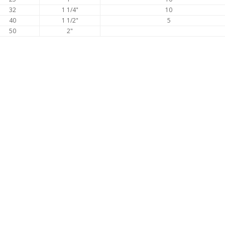
32
1 1/4"
10
40
1 1/2"
5
50
2"