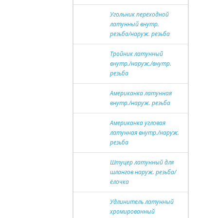
Угольник переходной
латунный внутр.
резьба/наруж. резьба
Тройник латунный
внутр./наруж./внутр.
резьба
Американка латунная
внутр./наруж. резьба
Американка угловая
латунная внутр./наруж.
резьба
Штуцер латунный для
шлангов наруж. резьба/
ёлочка
Удлинитель латунный
хромированный