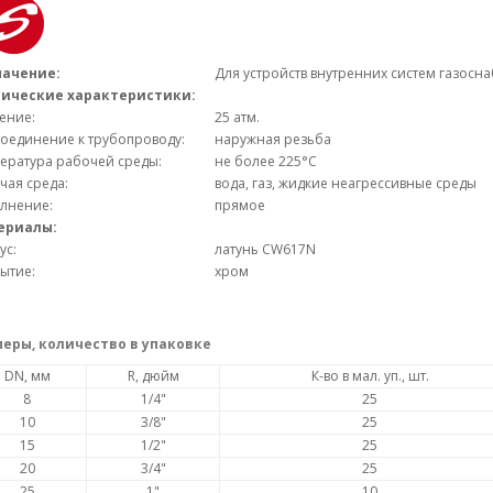
начение:
Для устройств внутренних систем газосн
нические характеристики:
ение:
25 атм.
оединение к трубопроводу:
наружная резьба
ература рабочей среды:
не более 225°С
чая среда:
вода, газ, жидкие неагрессивные среды
лнение:
прямое
ериалы:
ус:
латунь CW617N
ытие:
хром
еры, количество в упаковке
DN, мм
R, дюйм
К-во в мал. уп., шт.
8
1/4"
25
10
3/8"
25
15
1/2"
25
20
3/4"
25
25
1"
10