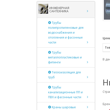
ИНЖЕНЕРНАЯ
САНТЕХНИКА
Трубы
полипропиленовые для
водоснабжения и
отопления и фасонные
Цены
части
То
Трубы
металлопластиковые и
В да
фитинги
Теплоизоляция для
труб
Н
Трубы
Стра
канализационные ПП и
ПВХ и фасонные части
Брен
Краны шаровые