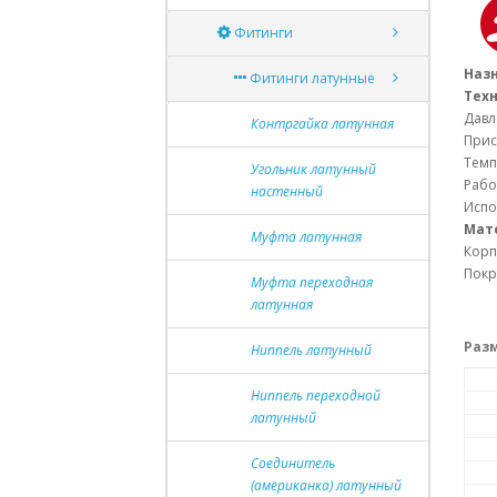
Фитинги
Наз
Фитинги латунные
Тех
Давл
Контргайка латунная
Прис
Темп
Угольник латунный
Рабо
настенный
Испо
Мат
Муфта латунная
Корп
Покр
Муфта переходная
латунная
Разм
Ниппель латунный
Ниппель переходной
латунный
Соединитель
(американка) латунный