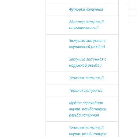
Футорка латунная
Адаптер латунный
никелированный
Заглушка латунная с
внутренней резьбой
Заглушка латунная с
наружной резьбой
Угольник латунный
Тройник латунный
Муфта переходная
внутр. резьба/наруж.
резьба латунная
Угольник латунный
внутр. резьба/наруж.