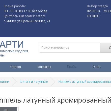
Время работы:
Выбор склада:
ПН - ПТ 08.00-17.00 без обеда
ВИТЕБСК
МОГ
Центральный офис и склад:
ГРОДНО
г. Минск, ул.Промышленная, 21
Каталог
Контакты
Прайс
О нас
тинги
Фитинги латунные
Ниппель латунный хромированны
иппель латунный хромированны