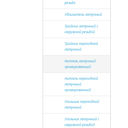
резьба
Удлинитель латунный
Тройник латунный с
наружной резьбой
Тройник переходной
латунный
Ниппель латунный
хромированный
Ниппель переходной
латунный
хромированный
Угольник переходной
латунный
Угольник латунный с
наружной резьбой