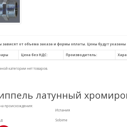
 зависят от объема заказа и формы оплаты. Цены будут указаны 
вары
Цена без НДС:
Производитель:
Хара
нной категории нет товаров.
иппель латунный хромир
на происхождения:
Испания
д:
Sobime