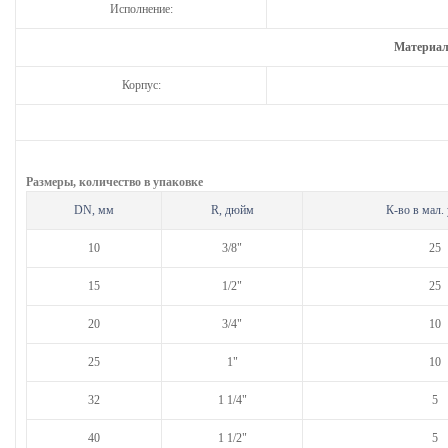
Исполнение:
Материал
Корпус:
Размеры, количество в упаковке
DN, мм
R, дюйм
К-во в мал. 
10
3/8"
25
15
1/2"
25
20
3/4"
10
25
1"
10
32
1 1/4"
5
40
1 1/2"
5