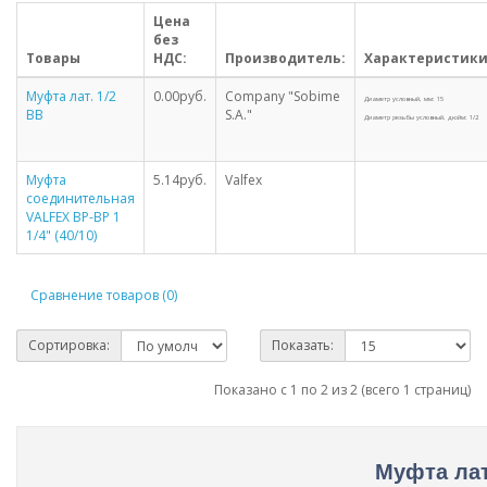
Цена
без
Товары
НДС:
Производитель:
Характеристики
Муфта лат. 1/2
0.00руб.
Company "Sobime
Диаметр условный, мм: 15
ВВ
S.A."
Диаметр резьбы условный, дюйм: 1/2
Муфта
5.14руб.
Valfex
соединительная
VALFEX ВР-ВР 1
1/4" (40/10)
Сравнение товаров (0)
Сортировка:
Показать:
Показано с 1 по 2 из 2 (всего 1 страниц)
Муфта ла