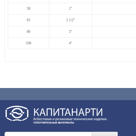
50
2"
65
2 1/2"
80
3"
100
4"