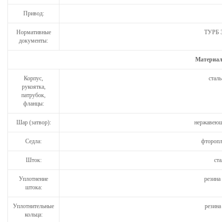
Привод:
Нормативные
ТУРБ 3
документы:
Материал
Корпус,
стал
рукоятка,
патрубок,
фланцы:
Шар (затвор):
нержавеющ
Седла:
фторопл
Шток:
ста
Уплотнение
резина
штока:
Уплотнительные
резина
кольца: