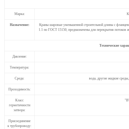
Марка:
К
Назначение:
Краны шаровые уменьшенной строительной длины с фланцев
1.1 по ГОСТ 15150, предназначены для перекрытия потоков жи
Технические хара
Давление:
Температура:
Среда:
вода, другие жидкие среды,
Проходимость:
Класс
"В
герметичности
затвора:
Присоединение
к трубопроводу: