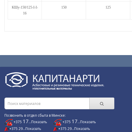
КШу-150/125-I-I-
150
125
16
Позвонить в отдел сбыта в Минске:
17
17
+375
...Показать
+375
...Показать
+375 29...Показать
+375 29...Показать