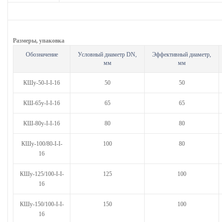
Размеры, упаковка
Обозначение
Условный диаметр DN,
Эффективный диаметр,
мм
мм
КШу-50-I-I-16
50
50
КШ-65у-I-I-16
65
65
КШ-80у-I-I-16
80
80
КШу-100/80-I-I-
100
80
16
КШу-125/100-I-I-
125
100
16
КШу-150/100-I-I-
150
100
16