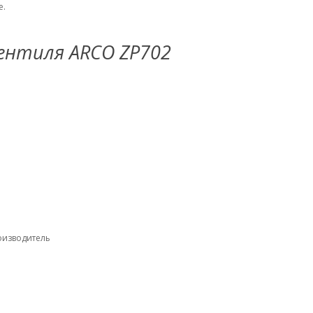
е.
ентиля ARCO ZP702
оизводитель