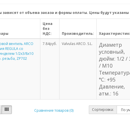
 зависят от объема заказа и формы оплаты. Цены будут указаны 
Цена
без
вары
НДС:
Производитель:
Характеристик
овой вентиль ARCO
7.84руб.
Valvulas ARCO. S.L.
Диаметр
ия REGULA со
условный,
нделем 1/2х3/8х10
дюйм: 1/2 / 
. резьба, ZP702
/ M10
Температур
°С: +95
Давление,
атм.: 16
Сортировка:
Сравнение товаров (0)