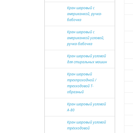
Кран шаровый с
американкой, ручка-
бабочка
Кран шаровый с
американкой угловой,
ручка-бабочка
Кран шаровый угловой
для стиральных машин
Кран шаровый
трехпроходной /
трехходовой Т-
образный
Кран шаровый угловой
A-80
Кран шаровый угловой
трёхходовой