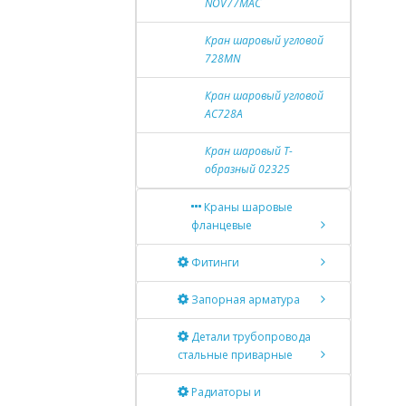
NOV77MAC
Кран шаровый угловой
728MN
Кран шаровый угловой
АС728А
Кран шаровый Т-
образный 02325
Краны шаровые
фланцевые
Фитинги
Запорная арматура
Детали трубопровода
стальные приварные
Радиаторы и