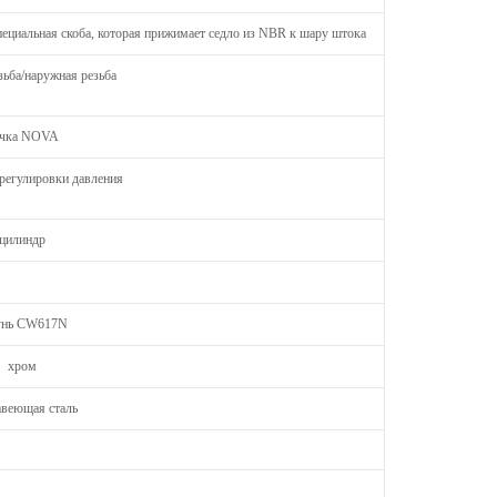
пециальная скоба, которая прижимает седло из NBR к шару штока
зьба/наружная резьба
учка NOVA
регулировки давления
цилиндр
унь CW617N
хром
веющая сталь