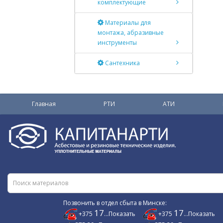
комплектующие
Материалы для
монтажа, абразивные
инструменты
Сантехника
Главная
РТИ
АТИ
Позвонить в отдел сбыта в Минске:
17
17
+375
...Показать
+375
...Показать