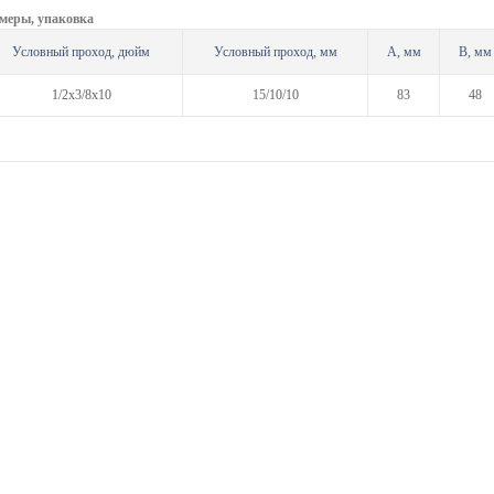
меры, упаковка
Условный проход, дюйм
Условный проход, мм
A, мм
B, мм
1/2х3/8x10
15/10/10
83
48