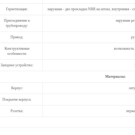
Герметизация:
наружная - две прокладки NBR на штоке, внутренняя - с
Присоединение к
наружная ре
трубопроводу:
Привод:
р
Конструктивные
возможность 
особенности:
Запорное устройство:
Материалы:
Корпус:
лат
Покрытие корпуса:
Розетка:
нержа