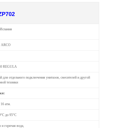
ZP702
Испания
ARCO
80 REGULA
й для отдельного подключения унитазов, смесителей и другой
овой техники
ки:
16 атм.
0°С до 95°С
 и горячая вода,