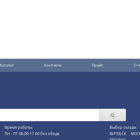
Каталог
Контакты
Прайс
О н
Время работы:
Выбор склада:
ПН - ПТ 08.00-17.00 без обеда
ВИТЕБСК
МОГ
ГРОДНО