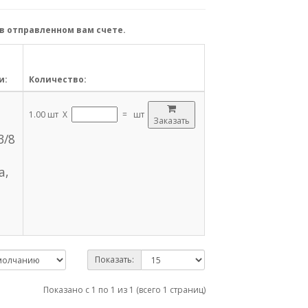
в отправленном вам счете.
и:
Количество:
1.00 шт X
=
шт
Заказать
3/8
а,
Показать:
Показано с 1 по 1 из 1 (всего 1 страниц)