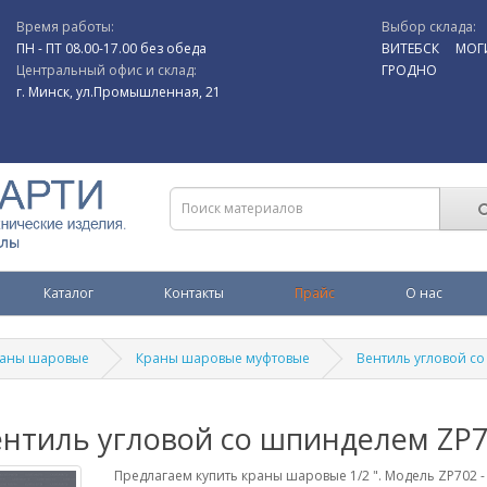
Время работы:
Выбор склада:
ПН - ПТ 08.00-17.00 без обеда
ВИТЕБСК
МОГ
Центральный офис и склад:
ГРОДНО
г. Минск, ул.Промышленная, 21
Каталог
Контакты
Прайс
О нас
аны шаровые
Краны шаровые муфтовые
Вентиль угловой с
ентиль угловой со шпинделем ZP
Предлагаем купить краны шаровые 1/2 ". Модель ZP702 