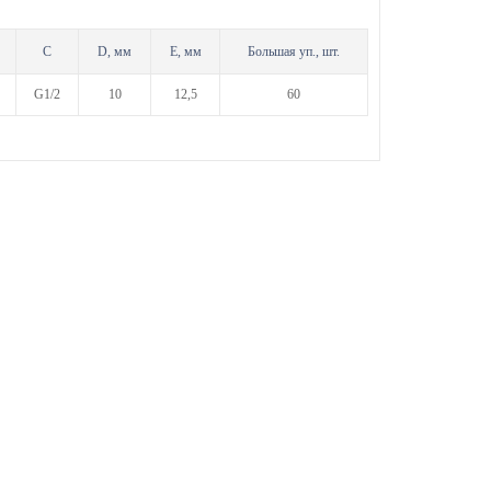
С
D, мм
Е, мм
Большая уп., шт.
G1/2
10
12,5
60