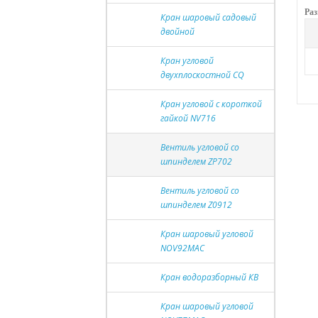
Раз
Кран шаровый садовый
двойной
Кран угловой
двухплоскостной CQ
Кран угловой с короткой
гайкой NV716
Вентиль угловой со
шпинделем ZP702
Вентиль угловой со
шпинделем Z0912
Кран шаровый угловой
NOV92MAC
Кран водоразборный КВ
Кран шаровый угловой