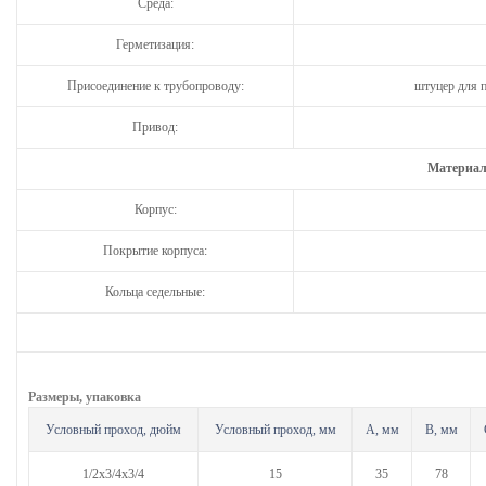
Среда:
Герметизация:
Присоединение к трубопроводу:
штуцер для п
Привод:
Материал
Корпус:
Покрытие корпуса:
Кольца седельные:
Размеры, упаковка
Условный проход, дюйм
Условный проход, мм
A, мм
B, мм
1/2х3/4х3/4
15
35
78