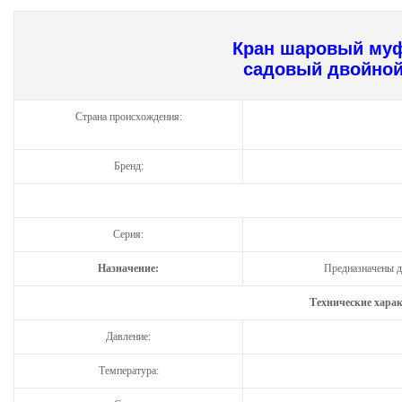
Кран шаровый му
садовый двойной
Страна происхождения:
Бренд:
Серия:
Назначение:
Предназначены д
Технические хара
Давление:
Температура: