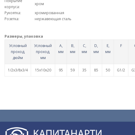
Покрытие
хром
корпуса:
Рукоятка:
хромированная
Розетка:
нержавеющая сталь
Размеры, упаковка
Условный
Условный
A,
B,
C,
D,
Е,
F
проход,
проход,
мм
мм
мм
мм
мм
дюйм
мм
1/2х3/8х3/4
15х10х20
95
59
35
85
50
G1/2
G