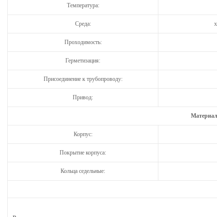
Температура:
Среда:
х
Проходимость:
Герметизация:
Присоединение к трубопроводу:
Привод:
Материал
Корпус:
Покрытие корпуса:
Кольца седельные: