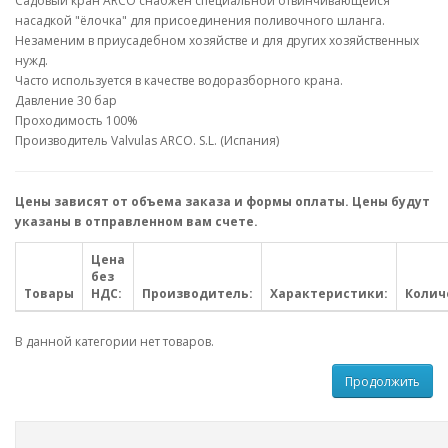
Садовый кран ARCO снабжен специальной отвинчивающейся
насадкой "ёлочка" для присоединения поливочного шланга.
Незаменим в приусадебном хозяйстве и для других хозяйственных
нужд.
Часто используется в качестве водоразборного крана.
Давление 30 бар
Проходимость 100%
Производитель Valvulas ARCO. S.L. (Испания)
Цены зависят от объема заказа и формы оплаты. Цены будут
указаны в отправленном вам счете.
Цена
без
Товары
НДС:
Производитель:
Характеристики:
Колич
В данной категории нет товаров.
Продолжить