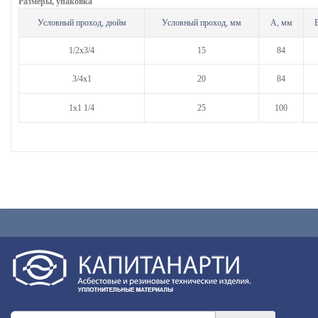
Размеры, упаковка
Условный проход, дюйм
Условный проход, мм
A, мм
1/2х3/4
15
84
3/4х1
20
84
1х1 1/4
25
100