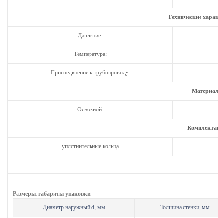
Технические хара
Давление:
Температура:
Присоединение к трубопроводу:
Материал
Основной:
Комплекта
уплотнительные кольца
Размеры, габариты упаковки
Диаметр наружный d, мм
Толщина стенки, мм