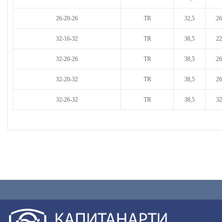
26-20-26
TR
32,5
26
32-16-32
TR
38,5
22
32-20-26
TR
38,5
26
32-20-32
TR
38,5
26
32-26-32
TR
38,5
32