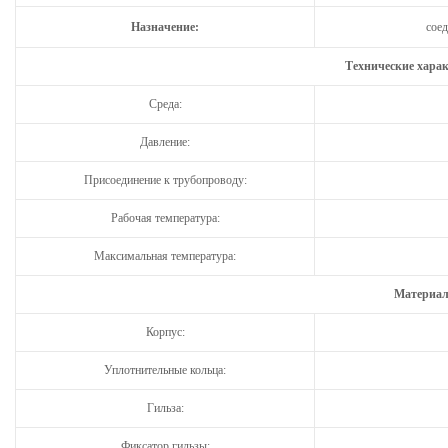
Назначение:
сое
Технические хара
Среда:
Давление:
Присоединение к трубопроводу:
Рабочая температура:
Максимальная температура:
Материал
Корпус:
Уплотнительные кольца:
Гильза:
Фиксатор гильзы: