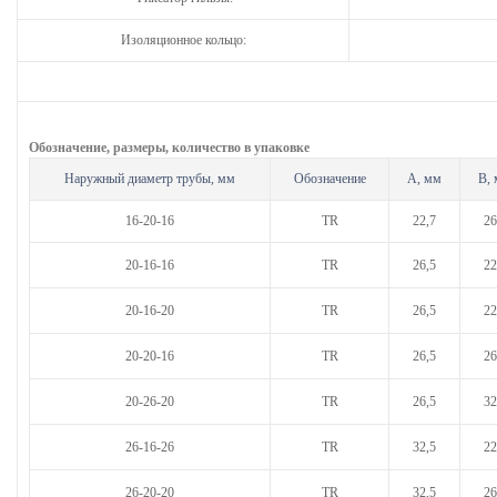
Изоляционное кольцо:
Обозначение, размеры, количество в упаковке
Наружный диаметр трубы, мм
Обозначение
А, мм
B,
16-20-16
TR
22,7
26
20-16-16
TR
26,5
22
20-16-20
TR
26,5
22
20-20-16
TR
26,5
26
20-26-20
TR
26,5
32
26-16-26
TR
32,5
22
26-20-20
TR
32,5
26