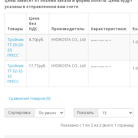
Цены зависят от объема заказа и формы оплаты. Цены будут
указаны в отправленном вам счете.
Цена
без
Товары
НДС:
Производитель:
Характеристики:
Ко
Тройник
8.70руб.
HYDROSTA CO., Ltd
Диаметр трубы, мм: 20
1.
TT 20-20-
20
ПРЕСС
Тройник
17.77руб.
HYDROSTA CO., Ltd
Диаметр трубы, мм: 32
1.
TT 32-32-
32
ПРЕСС
Сравнение товаров (0)
Сортировка:
Показать:
Показано с 1 по 2 из 2 (всего 1 страниц)