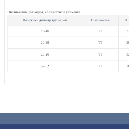
Обозначение, размеры, количество в упаковке
Наружный диаметр трубы, мм
Обозначение
А,
16-16
ТТ
2
20-20
ТТ
2
26-26
ТТ
3
32-32
ТТ
3