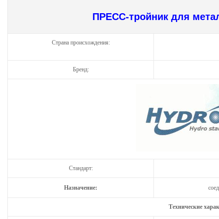
ПРЕСС-тройник для мета
Страна происхождения:
Бренд:
Стандарт:
Назначение:
сое
Технические хара