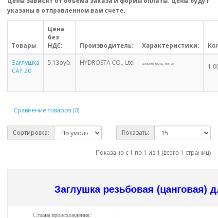
Цены зависят от объема заказа и формы оплаты. Цены будут
указаны в отправленном вам счете.
Цена
без
Товары
НДС:
Производитель:
Характеристики:
Ко
Заглушка
5.13руб.
HYDROSTA CO., Ltd
Диаметр трубы, мм: 20
1.0
САР 20
Сравнение товаров (0)
Сортировка:
Показать:
Показано с 1 по 1 из 1 (всего 1 страниц)
Заглушка резьбовая (цанговая) 
Страна происхождения: