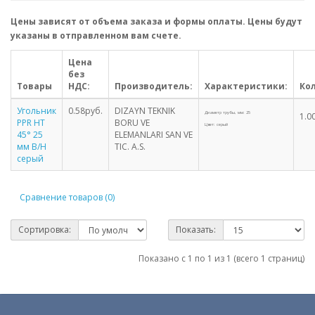
Цены зависят от объема заказа и формы оплаты. Цены будут
указаны в отправленном вам счете.
Цена
без
Товары
НДС:
Производитель:
Характеристики:
Ко
Угольник
0.58руб.
DIZAYN TEKNIK
Диаметр трубы, мм: 25
1.0
PPR HT
BORU VE
Цвет: серый
45° 25
ELEMANLARI SAN VE
мм В/Н
TIC. A.S.
серый
Сравнение товаров (0)
Сортировка:
Показать:
Показано с 1 по 1 из 1 (всего 1 страниц)