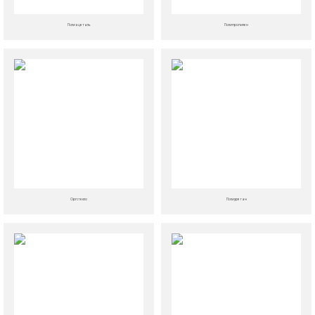
Полиацеталь
Полипропилен
Оргстекло
Полиуретан