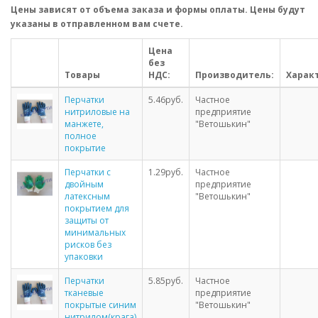
Цены зависят от объема заказа и формы оплаты. Цены будут
указаны в отправленном вам счете.
Цена
без
Товары
НДС:
Производитель:
Харак
Перчатки
5.46руб.
Частное
нитриловые на
предприятие
манжете,
"Ветошькин"
полное
покрытие
Перчатки с
1.29руб.
Частное
двойным
предприятие
латексным
"Ветошькин"
покрытием для
защиты от
минимальных
рисков без
упаковки
Перчатки
5.85руб.
Частное
тканевые
предприятие
покрытые синим
"Ветошькин"
нитрилом(крага)