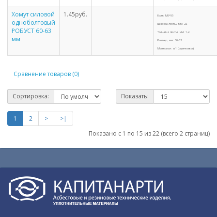
Хомут силовой
1.45руб.
Болт: M6*55
одноболтовый
Ширина ленты, мм: 22
РОБУСТ 60-63
Толщина ленты, мм: 1,2
мм
Размер, мм: 60-63
Материал: w1 (оцинковка)
Сравнение товаров (0)
Сортировка:
Показать:
1
2
>
>|
Показано с 1 по 15 из 22 (всего 2 страниц)