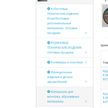
Асбестовые
технические изделия,
безасбестовые
уплотнительные
материалы. Оптовые
продажи.
РЕЗИНОВЫЕ
Цены
ТЕХНИЧЕСКИЕ ИЗДЕЛИЯ.
Оптовые продажи.
Полимеры и пластики
То
Кру
Фрикционные
R B
изделия и детали
БЕ
автомобилей
Материалы для
Кру
монтажа, абразивные
R B
материалы
БЕ