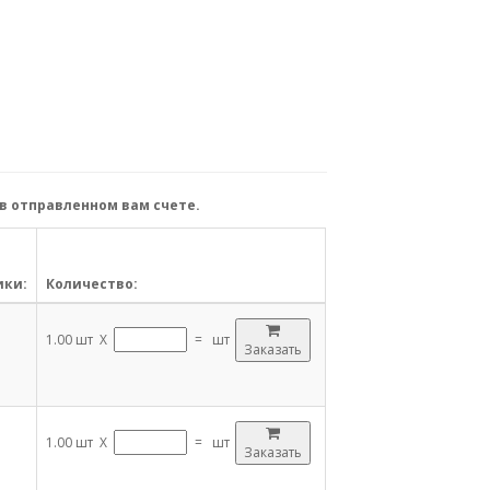
в отправленном вам счете.
ики:
Количество:
1.00 шт X
=
шт
Заказать
1.00 шт X
=
шт
Заказать