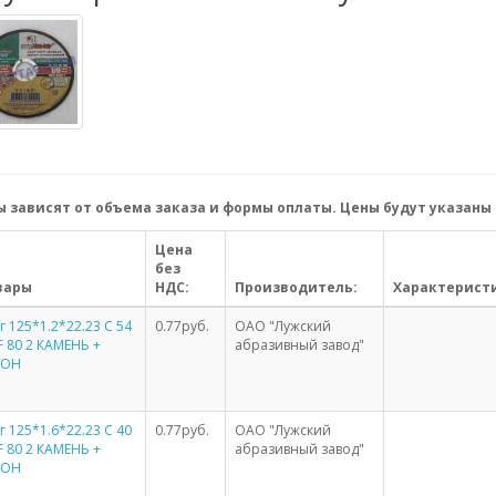
 зависят от объема заказа и формы оплаты. Цены будут указаны 
Цена
без
вары
НДС:
Производитель:
Характерист
г 125*1.2*22.23 С 54
0.77руб.
ОАО "Лужский
F 80 2 КАМЕНЬ +
абразивный завод"
ТОН
г 125*1.6*22.23 С 40
0.77руб.
ОАО "Лужский
F 80 2 КАМЕНЬ +
абразивный завод"
ТОН