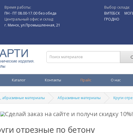
Время работы:
Выбор склада:
ПН - ПТ 08.00-17.00 без обеда
ВИТЕБСК
МОГ
Центральный офис и склад:
ГРОДНО
г. Минск, ул.Промышленная, 21
Каталог
Контакты
Прайс
О нас
, абразивные материалы
Абразивные материалы
Круги отр
Сделай заказ на сайте и получи скидку 10%!
уги отрезные по бетону