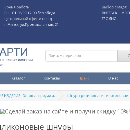
Время работы:
Выбор склада:
ПН - ПТ 08.00-17.00 без обеда
ВИТЕБСК
МОГ
Центральный офис и склад:
ГРОДНО
г. Минск, ул.Промышленная, 21
Каталог
Контакты
Прайс
О нас
Е ИЗДЕЛИЯ. Оптовые продажи.
Шнуры резиновые и силиконовые
Сделай заказ на сайте и получи скидку 10%!
иликоновые шнуры