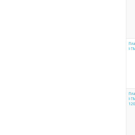
Пла
I-Т
Пла
I-Т
12