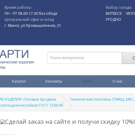
Время работы:
Выбор склада:
ПН - ПТ 08.00-17.00 без обеда
ВИТЕБСК
МОГ
Центральный офис и склад:
ГРОДНО
г. Минск, ул.Промышленная, 21
Каталог
Контакты
Прайс
О нас
Е ИЗДЕЛИЯ. Оптовые продажи.
Технические пластины (ТМКЩ, МБС,
слотощелочестойкая ГОСТ 7338-90
Сделай заказ на сайте и получи скидку 10%!