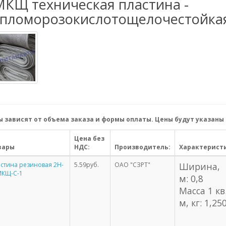
МКЩ техническая пластина -
епломорозокислотощелочестойкая
 зависят от объема заказа и формы оплаты. Цены будут указаны 
Цена без
вары
НДС:
Производитель:
Характерист
стина резиновая 2Н-
5.59руб.
ОАО "СЗРТ"
Ширина,
МКЩ-С-1
м: 0,8
Масса 1 кв
м, кг: 1,25