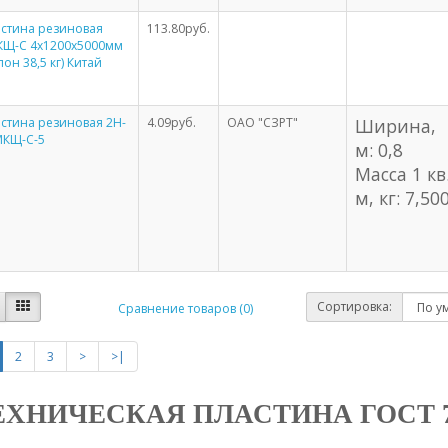
стина резиновая
113.80руб.
КЩ-С 4х1200х5000мм
лон 38,5 кг) Китай
стина резиновая 2Н-
4.09руб.
ОАО "СЗРТ"
Ширина,
МКЩ-С-5
м: 0,8
Масса 1 кв
м, кг: 7,50
Сортировка:
Сравнение товаров (0)
2
3
>
>|
ЕХНИЧЕСКАЯ ПЛАСТИНА ГОСТ 7