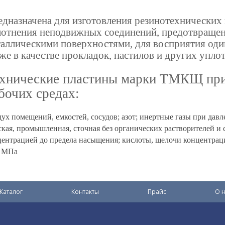
дназначена для изготовления резинотехнических
лотнения неподвижных соединений, предотвраще
аллическими поверхностями, для восприятия оди
же в качестве прокладок, настилов и других упл
хнические пластины марки ТМКЩ пр
бочих средах:
ух помещений, емкостей, сосудов; азот; инертные газы при давл
кая, промышленная, сточная без органических растворителей и 
центрацией до предела насыщения; кислоты, щелочи концентраци
0 МПа
Каталог
Контакты
Прайс
О н