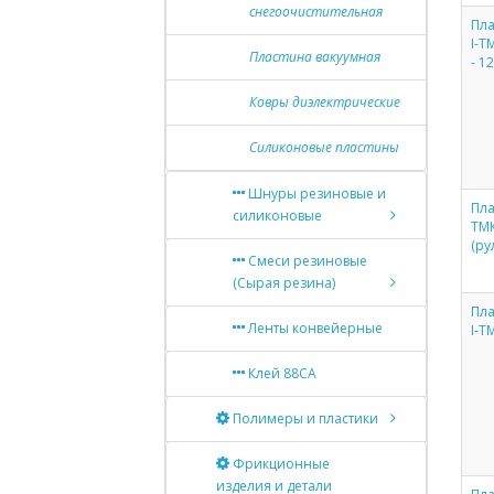
снегоочистительная
Пла
I-Т
Пластина вакуумная
- 1
Ковры диэлектрические
Силиконовые пластины
Шнуры резиновые и
Пла
силиконовые
ТМ
(ру
Смеси резиновые
(Сырая резина)
Пла
Ленты конвейерные
I-Т
Клей 88СА
Полимеры и пластики
Фрикционные
изделия и детали