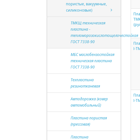
пористые, вакуумные,
силиконовые)
Пла
ТМ
ТМКЩ техническая
(ру
пластина -
тепломорозокислотощелочестойкая
ГОСТ 7338-90
Пла
I-Т
МБС маслобензостойкая
техническая пластина
ГОСТ 7338-90
Техпластина
резинотканевая
Пла
Автодорожка (ковер
I-Т
автомобильный)
Пластина пористая
(прессовая)
Пластина