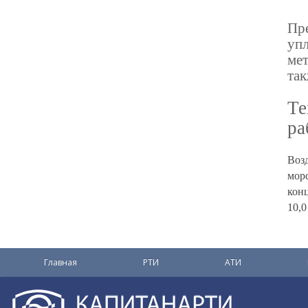
Пре
уп
мет
так
Те
ра
Возд
морс
кон
10,
Главная
РТИ
АТИ