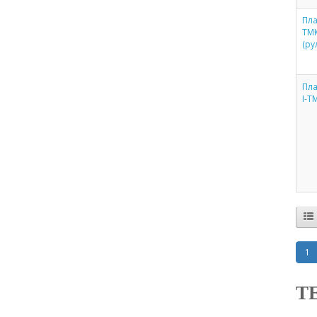
Пла
ТМ
(ру
Пла
I-Т
1
Т