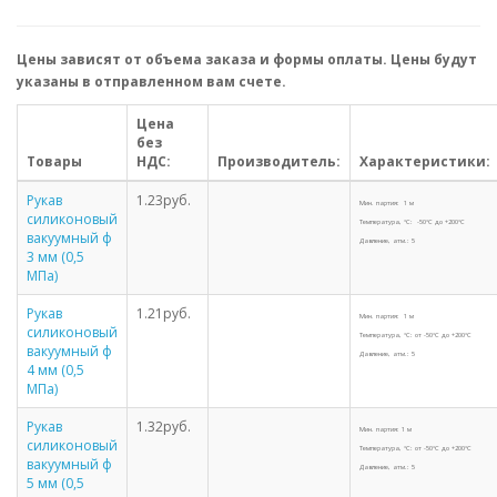
Цены зависят от объема заказа и формы оплаты. Цены будут
указаны в отправленном вам счете.
Цена
без
Товары
НДС:
Производитель:
Характеристики:
Рукав
1.23руб.
Мин. партия: 1 м
силиконовый
Температура, °С: -50°С до +200°С
вакуумный ф
Давление, атм.: 5
3 мм (0,5
МПа)
Рукав
1.21руб.
Мин. партия: 1 м
силиконовый
Температура, °С: от -50°С до +200°С
вакуумный ф
Давление, атм.: 5
4 мм (0,5
МПа)
Рукав
1.32руб.
Мин. партия: 1 м
силиконовый
Температура, °С: от -50°С до +200°С
вакуумный ф
Давление, атм.: 5
5 мм (0,5