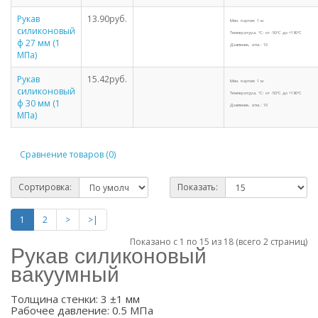
Рукав
13.90руб.
Мин. партия: 1 м
силиконовый
Температура, °С: от -50°С до +180°С
ф 27 мм (1
Давление, атм.: 10
МПа)
Рукав
15.42руб.
Мин. партия: 1 м
силиконовый
Температура, °С: от -50°С до +180°С
ф 30 мм (1
Давление, атм.: 10
МПа)
Сравнение товаров (0)
Сортировка:
Показать:
1
2
>
>|
Показано с 1 по 15 из 18 (всего 2 страниц)
Рукав силиконовый
вакуумный
Толщина стенки: 3 ±1 мм
Рабочее давление: 0.5 МПа