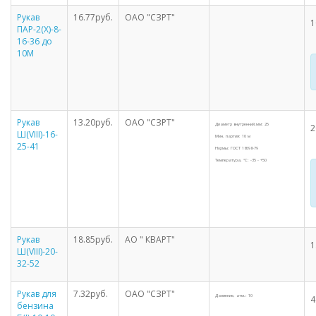
Рукав
16.77руб.
ОАО "СЗРТ"
1
ПАР-2(Х)-8-
16-36 до
10М
Рукав
13.20руб.
ОАО "СЗРТ"
Диаметр внутренний,мм: 25
2
Ш(VIII)-16-
Мин. партия: 10 м
25-41
Нормы: ГОСТ 18698-79
Температура, °С: -35 - +50
Рукав
18.85руб.
АО " КВАРТ"
1
Ш(VIII)-20-
32-52
Рукав для
7.32руб.
ОАО "СЗРТ"
Давление, атм.: 10
4
бензина