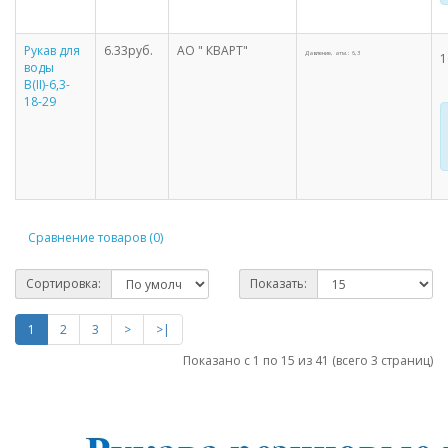
Рукав для
6.33руб.
АО " КВАРТ"
Давление, атм.: 6,3
1
воды
В(II)-6,3-
18-29
Сравнение товаров (0)
Сортировка:
Показать:
1
2
3
>
>|
Показано с 1 по 15 из 41 (всего 3 страниц)