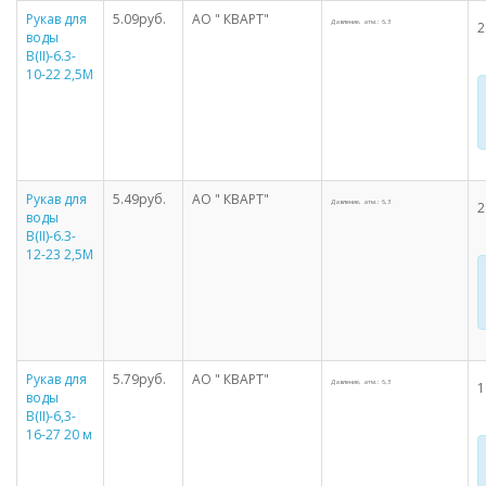
Рукав для
5.09руб.
АО " КВАРТ"
Давление, атм.: 6,3
2
воды
В(II)-6.3-
10-22 2,5М
Рукав для
5.49руб.
АО " КВАРТ"
Давление, атм.: 6,3
2
воды
В(II)-6.3-
12-23 2,5М
Рукав для
5.79руб.
АО " КВАРТ"
Давление, атм.: 6,3
1
воды
В(II)-6,3-
16-27 20 м