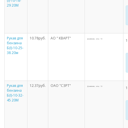
(I)-10-18-
29 20М
Рукав для
10.78руб.
АО " КВАРТ"
Давление, атм.: 10
1
бензина
Б(I)-10-25-
38 20м
Рукав для
12.37руб.
ОАО "СЗРТ"
Давление, атм.: 10
1
бензина
Б(I)-10-32-
45 20М