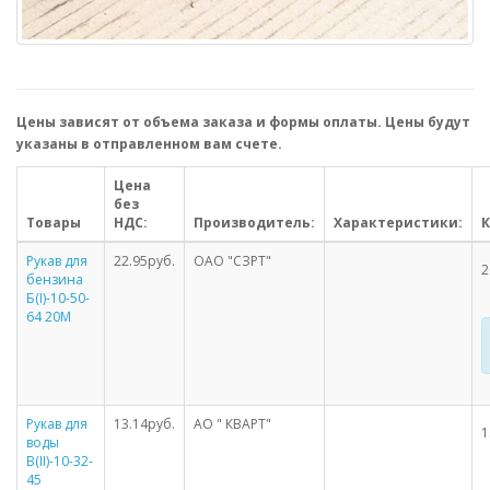
Цены зависят от объема заказа и формы оплаты. Цены будут
указаны в отправленном вам счете.
Цена
без
Товары
НДС:
Производитель:
Характеристики:
К
Рукав для
22.95руб.
ОАО "СЗРТ"
2
бензина
Б(I)-10-50-
64 20М
Рукав для
13.14руб.
АО " КВАРТ"
1
воды
В(II)-10-32-
45