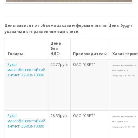
Цены зависят от объема заказа и формы оплаты. Цены будут
указаны в отправленном вам счете.
Цена
без
Товары
НДС:
Производитель:
Характерис
Рукав
22.77руб.
ОАО "СЗРТ"
Диаметр внутренний,мм: 32
маслобензостойкий
Мин. партия: 10 м
антист. 32-0.8-10000
Температура, °С: -50 - +90
Рукав
28.33руб.
ОАО "СЗРТ"
Диаметр внутренний,мм: 38
маслобензостойкий
Мин. партия: 10 м
антист. 38-0.8-10000
Температура, °С: -50 - +90