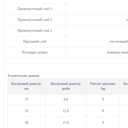
Промежуточный слой 1:
Промежуточный слой 2:
о
Промежуточный слой 3:
Наружный слой:
текстильный
На концах рукава:
тканевые манж
Технические данные
Внутренний диаметр,
Внутренний диаметр,
Рабочее давление,
Ко
мм
дюйм
бар
25
9,8
8
32
12,6
8
38
15,0
8