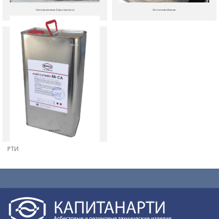
Смеси резиновые (Сырая резина)
Ленты конвейерные
Клей 88СА
РТИ