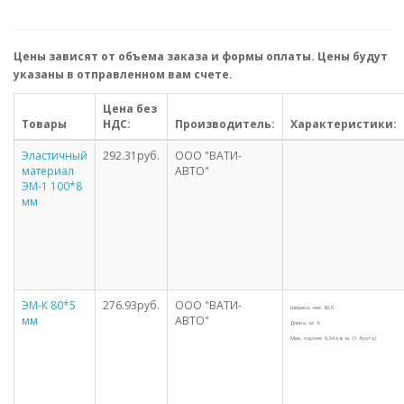
Цены зависят от объема заказа и формы оплаты. Цены будут
указаны в отправленном вам счете.
Цена без
Товары
НДС:
Производитель:
Характеристики:
Эластичный
292.31руб.
ООО "ВАТИ-
материал
АВТО"
ЭМ-1 100*8
мм
ЭМ-К 80*5
276.93руб.
ООО "ВАТИ-
Ширина, мм: 80,0
мм
АВТО"
Длина, м: 8
Мин. партия: 0,64 кв. м. (1 бухта)