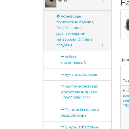
Н
АРТИ
Асбестовые
технические изделия,
безасбестовые
уплотнительные
материалы. Оптовые
продажи.
Асбест
Цены
хризотиловый
Бумага асбестовая
То
Картон асбестовый
Наб
(хризотиловый) КАОН
во
– ГОСТ 2850-2022
сте
18х
Ткани асбестовые и
безасбестовые
Шнуры асбестовые