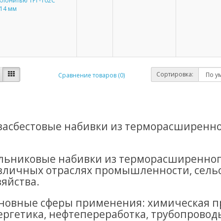
клонитью ТРГ-102С
14 мм
Сортировка:
Сравнение товаров (0)
засбестовые набивки из терморасширенног
льниковые набивки из терморасширенного
зличных отраслях промышленности, сель
зяйства.
новные сферы применения: химическая 
ергетика, нефтепереработка, трубопровод