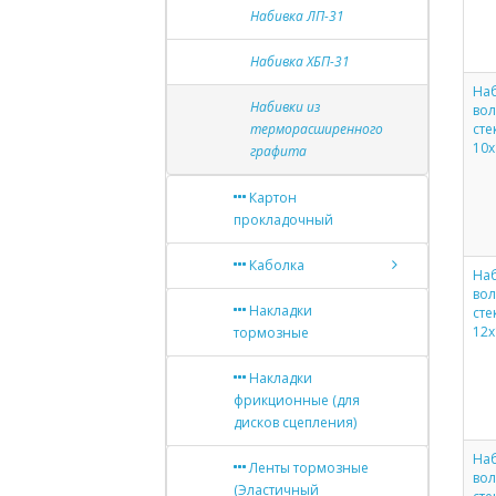
Набивка ЛП-31
Набивка ХБП-31
Наб
Набивки из
во
терморасширенного
сте
10х
графита
Картон
прокладочный
Каболка
Наб
во
Накладки
сте
12х
тормозные
Накладки
фрикционные (для
дисков сцепления)
Наб
Ленты тормозные
во
(Эластичный