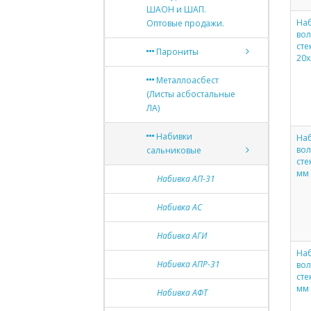
ШАОН и ШАП.
Наб
Оптовые продажи.
во
сте
Парониты
20х
Металлоасбест
(Листы асбостальные
ЛА)
Набивки
Наб
во
сальниковые
сте
мм
Набивка АП-31
Набивка АС
Набивка АГИ
Наб
Набивка АПР-31
во
сте
мм
Набивка АФТ