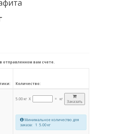
афита
Г
в отправленном вам счете.
тики:
Количество:
5.00 кг X
=
кг
Заказать
Минимальное количество для
заказа: 1 5.00 кг