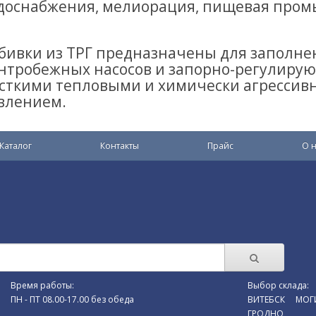
доснабжения, мелиорация, пищевая про
бивки из ТРГ предназначены для заполне
нтробежных насосов и запорно-регулирую
сткими тепловыми и химически агрессив
влением.
Каталог
Контакты
Прайс
О н
Время работы:
Выбор склада:
ПН - ПТ 08.00-17.00 без обеда
ВИТЕБСК
МОГ
ГРОДНО