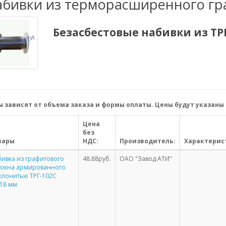
абивки из терморасширенного гр
Безасбестовые набивки из ТР
 зависят от объема заказа и формы оплаты. Цены будут указаны 
Цена
без
вары
НДС:
Производитель:
Характерис
ивка из графитового
48.88руб.
ОАО "Завод АТИ"
локна армированного
клонитью ТРГ-102С
18 мм