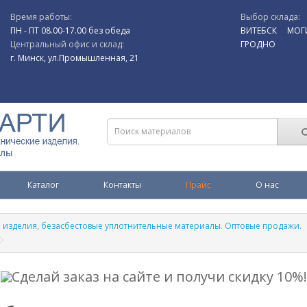
Время работы:
Выбор склада:
ПН - ПТ 08.00-17.00 без обеда
ВИТЕБСК
МОГ
Центральный офис и склад:
ГРОДНО
г. Минск, ул.Промышленная, 21
Каталог
Контакты
Прайс
О нас
е изделия, безасбестовые уплотнительные материалы. Оптовые продажи.
Сделай заказ на сайте и получи скидку 10%!