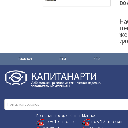
во
На
це
же
да
Главная
РТИ
АТИ
Позвонить в отдел сбыта в Минске:
17
17
+375
...Показать
+375
...Показать