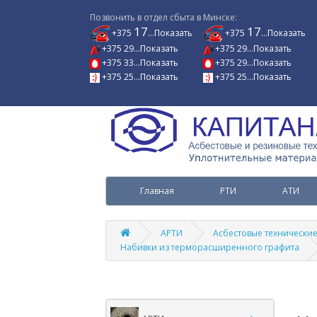
Позвонить в отдел сбыта в Минске:
17
17
+375
...Показать
+375
...Показать
+375 29...Показать
+375 29...Показать
+375 33...Показать
+375 29...Показать
+375 25...Показать
+375 25...Показать
Главная
РТИ
АТИ
АРТИ
Асбестовые технически
Набивки из терморасширенного графита