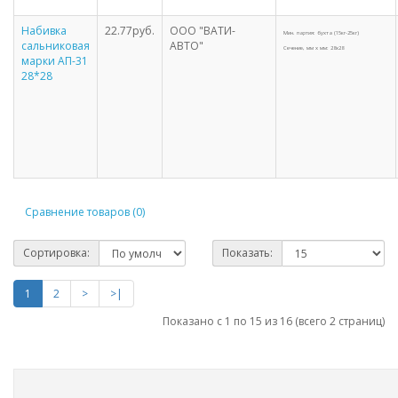
Набивка
22.77руб.
ООО "ВАТИ-
Мин. партия: бухта (15кг-25кг)
сальниковая
АВТО"
Сечение, мм х мм: 28х28
марки АП-31
28*28
Сравнение товаров (0)
Сортировка:
Показать:
1
2
>
>|
Показано с 1 по 15 из 16 (всего 2 страниц)