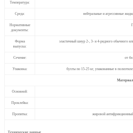
Температура:
Среда:
нейтральные и агрессивные жидк
Нормативные
Г
документы:
Форма
эластичный шнур 2-, 3- и 4-рядного обычного ил
выпуска:
Сечение:
от 4х
Упаковка:
бухты по 15-25 кг, упакованные в полиэти
Материал
Основной:
Проклейка:
Пропитка:
жировой антифрикционный 
Технические данные