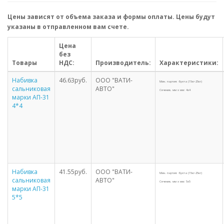
Цены зависят от объема заказа и формы оплаты. Цены будут
указаны в отправленном вам счете.
Цена
без
Товары
НДС:
Производитель:
Характеристики:
Набивка
46.63руб.
ООО "ВАТИ-
Мин. партия: бухта (15кг-25кг)
сальниковая
АВТО"
Сечение, мм х мм: 4х4
марки АП-31
4*4
Набивка
41.55руб.
ООО "ВАТИ-
Мин. партия: бухта (15кг-25кг)
сальниковая
АВТО"
Сечение, мм х мм: 5х5
марки АП-31
5*5