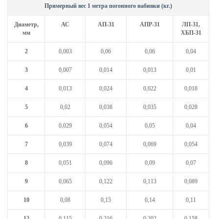
Примерный вес 1 метра погонного набивки (кг.)
Диаметр,
АС
АП-31
АПР-31
ЛП-31,
мм
ХБП-31
2
0,003
0,06
0,06
0,04
3
0,007
0,014
0,013
0,01
4
0,013
0,024
0,022
0,018
5
0,02
0,038
0,035
0,028
6
0,029
0,054
0,05
0,04
7
0,039
0,074
0,069
0,054
8
0,051
0,096
0,09
0,07
9
0,065
0,122
0,113
0,089
10
0,08
0,15
0,14
0,11
12
0,115
0,216
0,202
0,158