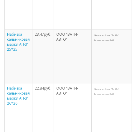
Набивка
23.47руб.
ООО "ВАТИ-
Мин. партия: бухта (15кг-25кг)
сальниковая
АВТО"
Сечение, мм х мм: 25х25
марки АП-31
25*25
Набивка
22.84руб.
ООО "ВАТИ-
Мин. партия: бухта (15кг-25кг)
сальниковая
АВТО"
Сечение, мм х мм: 26х26
марки АП-31
26*26