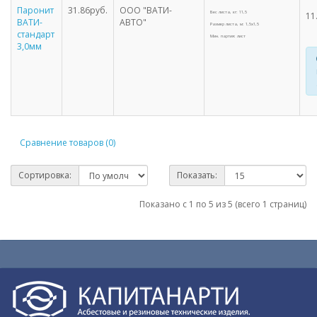
Паронит
31.86руб.
ООО "ВАТИ-
Вес листа, кг: 11,5
11
ВАТИ-
АВТО"
Размер листа, м: 1,5х1,5
стандарт
Мин. партия: лист
3,0мм
Сравнение товаров (0)
Сортировка:
Показать:
Показано с 1 по 5 из 5 (всего 1 страниц)