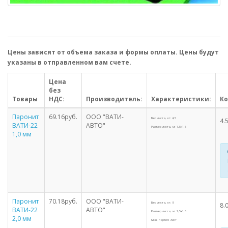
Цены зависят от объема заказа и формы оплаты. Цены будут
указаны в отправленном вам счете.
Цена
без
Товары
НДС:
Производитель:
Характеристики:
Ко
Паронит
69.16руб.
ООО "ВАТИ-
Вес листа, кг: 4,5
4.
ВАТИ-22
АВТО"
Размер листа, м: 1,5х1,5
1,0 мм
Паронит
70.18руб.
ООО "ВАТИ-
Вес листа, кг: 8
8.
ВАТИ-22
АВТО"
Размер листа, м: 1,5х1,5
2,0 мм
Мин. партия: лист