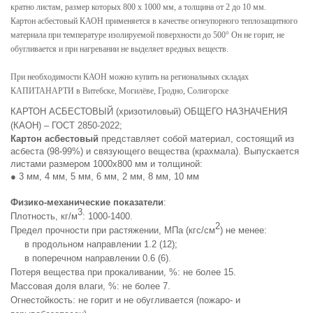
кратно листам, размер которых 800 х 1000 мм, а толщина от 2 до 10 мм.
Картон асбестовый КАОН применяется в качестве огнеупорного теплозащитного
материала при температуре изолируемой поверхности до 500° Он не горит, не
обугливается и при нагревании не выделяет вредных веществ.
При необходимости КАОН можно купить на региональных складах
КАПИТАНАРТИ в Витебске, Могилёве, Гродно, Солигорске
КАРТОН АСБЕСТОВЫЙ (хризотиловый) ОБЩЕГО НАЗНАЧЕНИЯ
(КАОН)
– ГОСТ 2850-2022;
Картон асбестовый
представляет собой материал, состоящий из
асбеста (98-99%) и связующего вещества (крахмала). Выпускается
листами размером 1000х800 мм и толщиной:
●
3 мм, 4 мм, 5 мм, 6 мм,
2 мм, 8 мм, 10 мм
Физико-механические показатели
:
3
Плотность, кг/м
: 1000-1400.
2
Предел прочности при растяжении, МПа (кгс/см
) не менее:
в продольном направлении 1.2 (12);
в поперечном направлении 0.6 (6).
Потеря вещества при прокаливании, %: не более 15.
Массовая доля влаги, %: не более 7.
Огнестойкость: не горит и не обугливается (пожаро- и