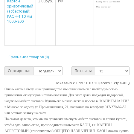
Картон
3.00руб.
РФ
Размер листа, мм: 1000х800
хризотиловый
Мин. партия: лист
(асбестовый)
КАОН-1 10 мм
1000х800
Сравнение товаров (0)
Сортировка:
Показать:
Показано с 1 по 10 из 10 (всего 1 страниц)
Очень часто в быту и на производстве мы сталкиваемся с необходимостью
применения огнеупоров и теплоизоляции. Для этих целей подходит недорогой,
надежный асбест листовой Купить его можно легко и просто в "КАПИТАНАРТИ"
в Минске по адресу ул.Промышленная, 21, позвонив по телефону 017-270-82-52
или оставив заявку на сайте.
На самом деле то, что мы по привычке именуем асбест листовой и хотим купить,
чтобы дать отпор огню, производители называют КАОН, т.е. КАРТОН
АСБЕСТОВЫЙ (хризотиловый) ОБЩЕГО НАЗНАЧЕНИЯ. КАОН можно купить