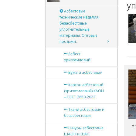
у
Асбестовые
технические изделия,
безасбестовые
уплотнительные
материалы. Оптовые
продажи.
Асбест
хризотиловый
Бумага асбестовая
Картон асбестовый
(хризотиловый) КАОН
– ГОСТ 2850-2022
Ткани асбестовые и
безасбестовые
А
Шнуры асбестовые
ШАОН и ШАП.