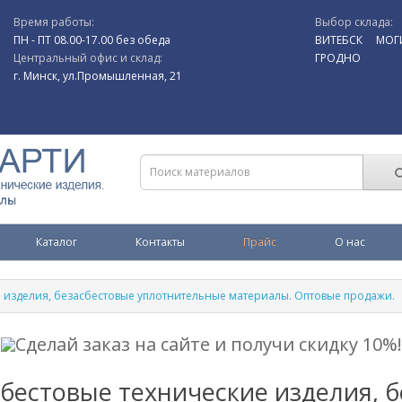
Время работы:
Выбор склада:
ПН - ПТ 08.00-17.00 без обеда
ВИТЕБСК
МОГ
Центральный офис и склад:
ГРОДНО
г. Минск, ул.Промышленная, 21
Каталог
Контакты
Прайс
О нас
е изделия, безасбестовые уплотнительные материалы. Оптовые продажи.
Сделай заказ на сайте и получи скидку 10%!
бестовые технические изделия, 