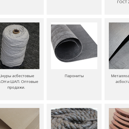
ГОСТ 
Шнуры асбестовые
Парониты
Металлоа
ОН и ШАП. Оптовые
асбост
продажи.