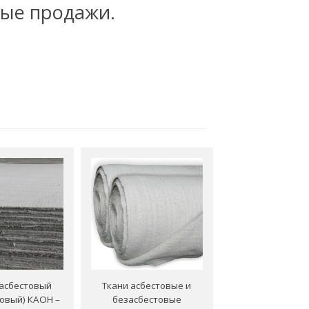
ые продажи.
асбестовый
Ткани асбестовые и
ловый) КАОН –
безасбестовые