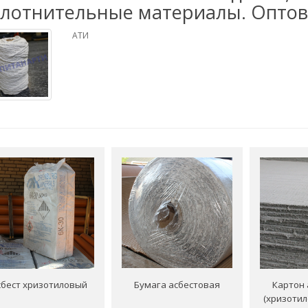
плотнительные материалы. Оптов
АТИ
сбест хризотиловый
Бумага асбестовая
Картон 
(хризоти